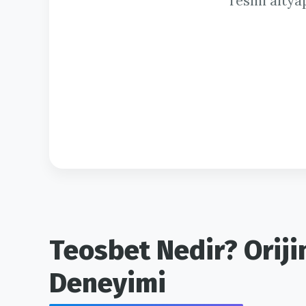
resmi altyap
Teosbet Nedir? Oriji
Deneyimi