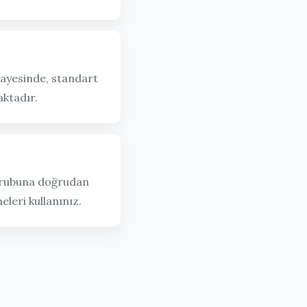
sayesinde, standart
aktadır.
 grubuna doğrudan
eleri kullanınız.