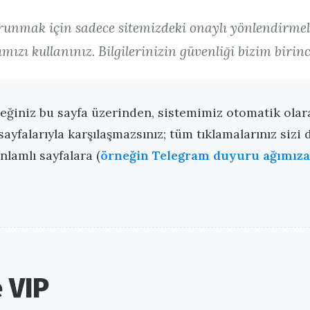
orunmak için sadece sitemizdeki onaylı yönlendirmel
ızı kullanınız. Bilgilerinizin güvenliği bizim birinc
ceğiniz bu sayfa üzerinden, sistemimiz otomatik ola
sayfalarıyla karşılaşmazsınız; tüm tıklamalarınız sizi
nlamlı sayfalara (
örneğin Telegram duyuru ağımıza
 VIP