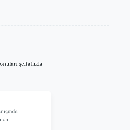
nuları şeffaflıkla
r içinde
ında