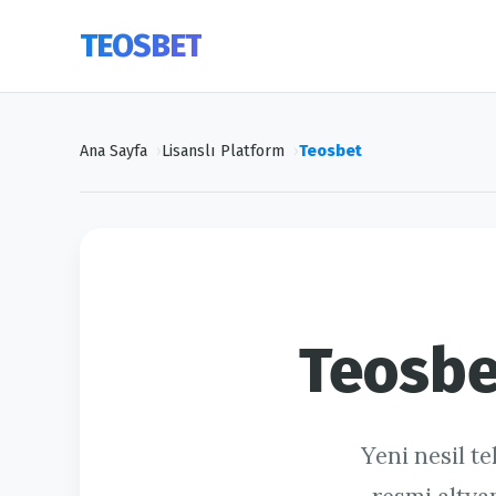
TEOSBET
Ana Sayfa
Lisanslı Platform
Teosbet
Teosbet
Yeni nesil te