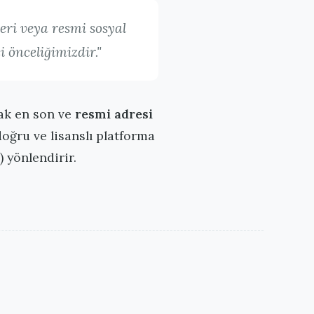
eri veya resmi sosyal
i önceliğimizdir."
rak en son ve
resmi adresi
 doğru ve lisanslı platforma
) yönlendirir.