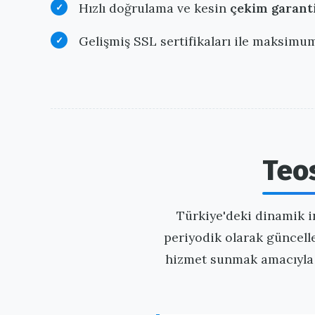
Hızlı doğrulama ve kesin
çekim garanti
Gelişmiş SSL sertifikaları ile maksimu
Teos
Türkiye'deki dinamik i
periyodik olarak güncell
hizmet sunmak amacıyla g