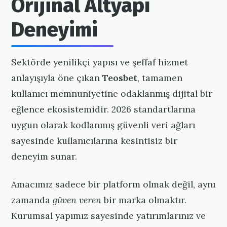
Orijinal Altyapı
Deneyimi
Sektörde yenilikçi yapısı ve şeffaf hizmet
anlayışıyla öne çıkan
Teosbet
, tamamen
kullanıcı memnuniyetine odaklanmış dijital bir
eğlence ekosistemidir. 2026 standartlarına
uygun olarak kodlanmış güvenli veri ağları
sayesinde kullanıcılarına kesintisiz bir
deneyim sunar.
Amacımız sadece bir platform olmak değil, aynı
zamanda
güven veren
bir marka olmaktır.
Kurumsal yapımız sayesinde yatırımlarınız ve