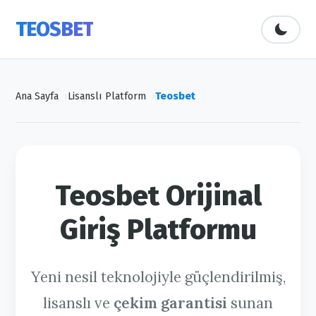
TEOSBET
Ana Sayfa
Lisanslı Platform
Teosbet
Teosbet Orijinal
Giriş Platformu
Yeni nesil teknolojiyle güçlendirilmiş,
lisanslı ve
çekim garantisi
sunan