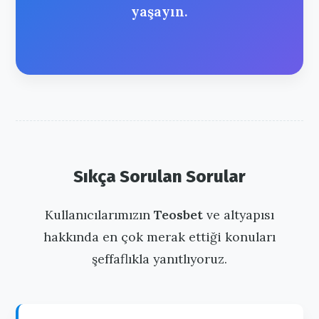
yaşayın.
Sıkça Sorulan Sorular
Kullanıcılarımızın
Teosbet
ve altyapısı
hakkında en çok merak ettiği konuları
şeffaflıkla yanıtlıyoruz.