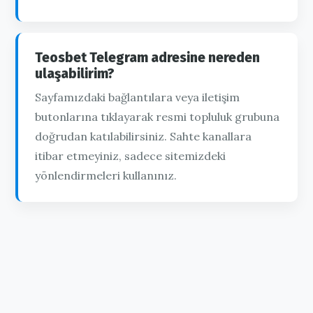
Teosbet Telegram adresine nereden
ulaşabilirim?
Sayfamızdaki bağlantılara veya iletişim
butonlarına tıklayarak resmi topluluk grubuna
doğrudan katılabilirsiniz. Sahte kanallara
itibar etmeyiniz, sadece sitemizdeki
yönlendirmeleri kullanınız.