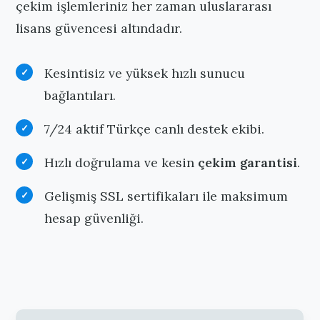
çekim işlemleriniz her zaman uluslararası
lisans güvencesi altındadır.
Kesintisiz ve yüksek hızlı sunucu
bağlantıları.
7/24 aktif Türkçe canlı destek ekibi.
Hızlı doğrulama ve kesin
çekim garantisi
.
Gelişmiş SSL sertifikaları ile maksimum
hesap güvenliği.