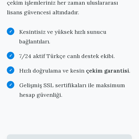
çekim işlemleriniz her zaman uluslararası
lisans güvencesi altındadır.
Kesintisiz ve yüksek hızlı sunucu
bağlantıları.
7/24 aktif Türkçe canlı destek ekibi.
Hızlı doğrulama ve kesin
çekim garantisi
.
Gelişmiş SSL sertifikaları ile maksimum
hesap güvenliği.