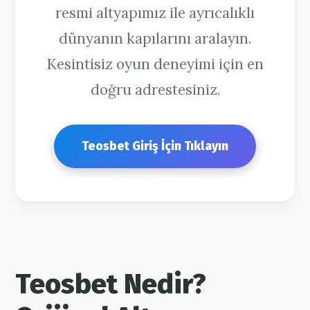
resmi altyapımız ile ayrıcalıklı
dünyanın kapılarını aralayın.
Kesintisiz oyun deneyimi için en
doğru adrestesiniz.
Teosbet Giriş İçin Tıklayın
Teosbet Nedir?