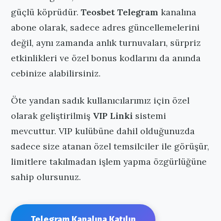
güçlü köprüdür.
Teosbet Telegram
kanalına
abone olarak, sadece adres güncellemelerini
değil, aynı zamanda anlık turnuvaları, sürpriz
etkinlikleri ve özel bonus kodlarını da anında
cebinize alabilirsiniz.
Öte yandan sadık kullanıcılarımız için özel
olarak geliştirilmiş
VIP Linki
sistemi
mevcuttur. VIP kulübüne dahil olduğunuzda
sadece size atanan özel temsilciler ile görüşür,
limitlere takılmadan işlem yapma özgürlüğüne
sahip olursunuz.
Telegram Kanalına Katılın