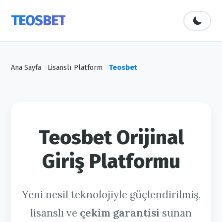
TEOSBET
Ana Sayfa
Lisanslı Platform
Teosbet
Teosbet Orijinal
Giriş Platformu
Yeni nesil teknolojiyle güçlendirilmiş,
lisanslı ve
çekim garantisi
sunan