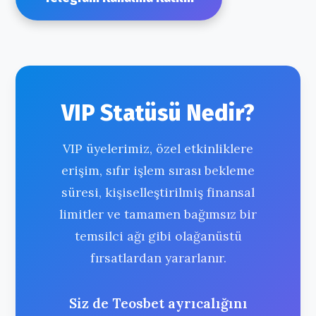
VIP Statüsü Nedir?
VIP üyelerimiz, özel etkinliklere
erişim, sıfır işlem sırası bekleme
süresi, kişiselleştirilmiş finansal
limitler ve tamamen bağımsız bir
temsilci ağı gibi olağanüstü
fırsatlardan yararlanır.
Siz de Teosbet ayrıcalığını