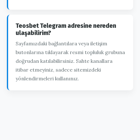
Teosbet Telegram adresine nereden
ulaşabilirim?
Sayfamızdaki bağlantılara veya iletişim
butonlarına tıklayarak resmi topluluk grubuna
doğrudan katılabilirsiniz. Sahte kanallara
itibar etmeyiniz, sadece sitemizdeki
yönlendirmeleri kullanınız.