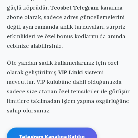
güçlü köprüdür.
Teosbet Telegram
kanalına
abone olarak, sadece adres güncellemelerini
değil, aynı zamanda anlık turnuvaları, sürpriz
etkinlikleri ve özel bonus kodlarını da anında
cebinize alabilirsiniz.
Öte yandan sadık kullanıcılarımız için özel
olarak geliştirilmiş
VIP Linki
sistemi
mevcuttur. VIP kulübüne dahil olduğunuzda
sadece size atanan özel temsilciler ile görüşür,
limitlere takılmadan işlem yapma özgürlüğüne
sahip olursunuz.
Telegram Kanalına Katılın