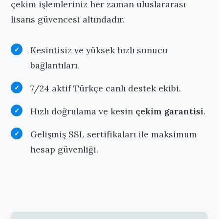
çekim işlemleriniz her zaman uluslararası
lisans güvencesi altındadır.
Kesintisiz ve yüksek hızlı sunucu
bağlantıları.
7/24 aktif Türkçe canlı destek ekibi.
Hızlı doğrulama ve kesin
çekim garantisi
.
Gelişmiş SSL sertifikaları ile maksimum
hesap güvenliği.