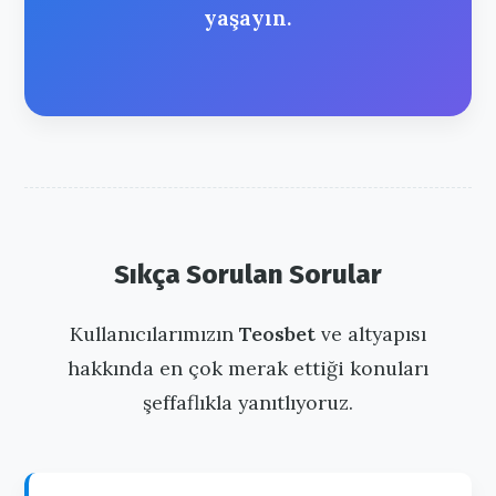
yaşayın.
Sıkça Sorulan Sorular
Kullanıcılarımızın
Teosbet
ve altyapısı
hakkında en çok merak ettiği konuları
şeffaflıkla yanıtlıyoruz.