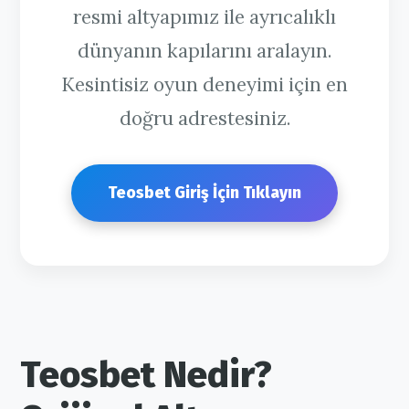
resmi altyapımız ile ayrıcalıklı
dünyanın kapılarını aralayın.
Kesintisiz oyun deneyimi için en
doğru adrestesiniz.
Teosbet Giriş İçin Tıklayın
Teosbet Nedir?