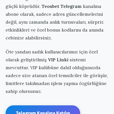
güçlü köprüdür.
Teosbet Telegram
kanalına
abone olarak, sadece adres güncellemelerini
değil, aynı zamanda anlık turnuvaları, sürpriz
etkinlikleri ve özel bonus kodlarını da anında
cebinize alabilirsiniz.
Öte yandan sadık kullanıcılarımız için özel
olarak geliştirilmiş
VIP Linki
sistemi
mevcuttur. VIP kulübüne dahil olduğunuzda
sadece size atanan özel temsilciler ile görüşür,
limitlere takılmadan işlem yapma özgürlüğüne
sahip olursunuz.
Telegram Kanalına Katılın