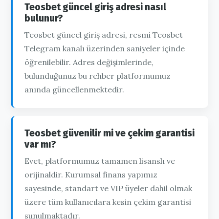
Teosbet güncel giriş adresi nasıl
bulunur?
Teosbet güncel giriş adresi, resmi Teosbet
Telegram kanalı üzerinden saniyeler içinde
öğrenilebilir. Adres değişimlerinde,
bulunduğunuz bu rehber platformumuz
anında güncellenmektedir.
Teosbet güvenilir mi ve çekim garantisi
var mı?
Evet, platformumuz tamamen lisanslı ve
orijinaldir. Kurumsal finans yapımız
sayesinde, standart ve VIP üyeler dahil olmak
üzere tüm kullanıcılara kesin çekim garantisi
sunulmaktadır.