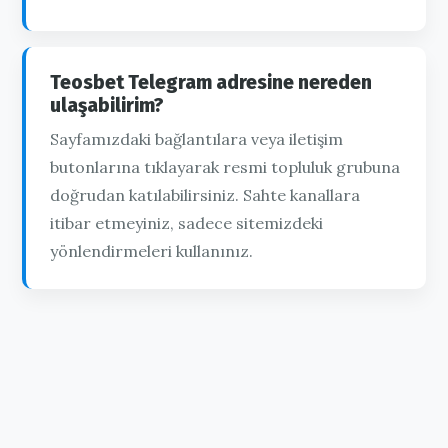
Teosbet Telegram adresine nereden
ulaşabilirim?
Sayfamızdaki bağlantılara veya iletişim
butonlarına tıklayarak resmi topluluk grubuna
doğrudan katılabilirsiniz. Sahte kanallara
itibar etmeyiniz, sadece sitemizdeki
yönlendirmeleri kullanınız.