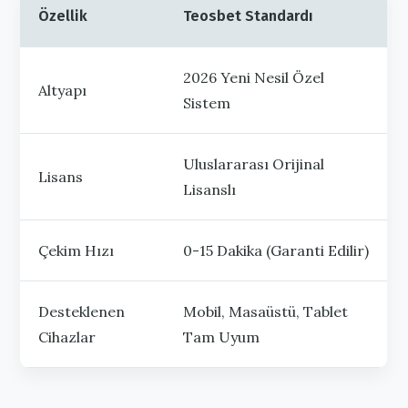
Özellik
Teosbet Standardı
2026 Yeni Nesil Özel
Altyapı
Sistem
Uluslararası Orijinal
Lisans
Lisanslı
Çekim Hızı
0-15 Dakika (Garanti Edilir)
Desteklenen
Mobil, Masaüstü, Tablet
Cihazlar
Tam Uyum