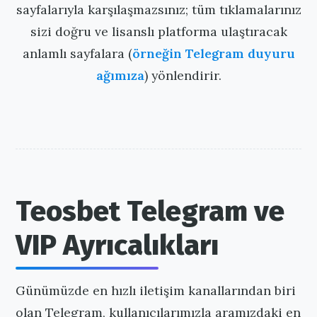
sayfalarıyla karşılaşmazsınız; tüm tıklamalarınız
sizi doğru ve lisanslı platforma ulaştıracak
anlamlı sayfalara (
örneğin Telegram duyuru
ağımıza
) yönlendirir.
Teosbet Telegram ve
VIP Ayrıcalıkları
Günümüzde en hızlı iletişim kanallarından biri
olan Telegram, kullanıcılarımızla aramızdaki en