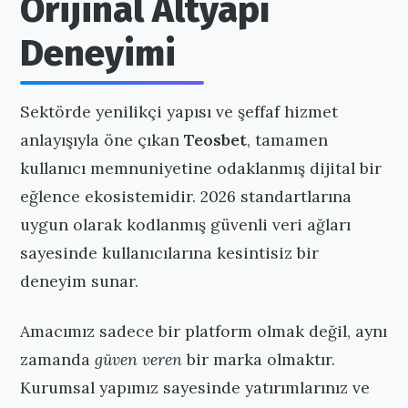
Orijinal Altyapı
Deneyimi
Sektörde yenilikçi yapısı ve şeffaf hizmet
anlayışıyla öne çıkan
Teosbet
, tamamen
kullanıcı memnuniyetine odaklanmış dijital bir
eğlence ekosistemidir. 2026 standartlarına
uygun olarak kodlanmış güvenli veri ağları
sayesinde kullanıcılarına kesintisiz bir
deneyim sunar.
Amacımız sadece bir platform olmak değil, aynı
zamanda
güven veren
bir marka olmaktır.
Kurumsal yapımız sayesinde yatırımlarınız ve