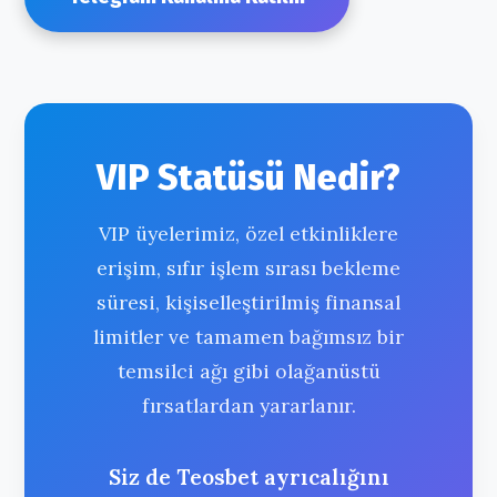
VIP Statüsü Nedir?
VIP üyelerimiz, özel etkinliklere
erişim, sıfır işlem sırası bekleme
süresi, kişiselleştirilmiş finansal
limitler ve tamamen bağımsız bir
temsilci ağı gibi olağanüstü
fırsatlardan yararlanır.
Siz de Teosbet ayrıcalığını