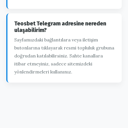
Teosbet Telegram adresine nereden
ulaşabilirim?
Sayfamızdaki bağlantılara veya iletişim
butonlarına tıklayarak resmi topluluk grubuna
doğrudan katılabilirsiniz. Sahte kanallara
itibar etmeyiniz, sadece sitemizdeki
yönlendirmeleri kullanınız.