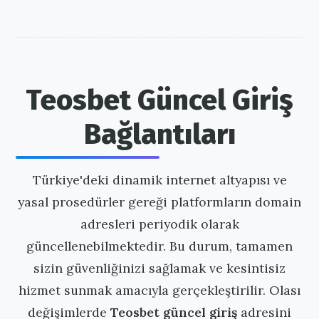
Teosbet Güncel Giriş
Bağlantıları
Türkiye'deki dinamik internet altyapısı ve
yasal prosedürler gereği platformların domain
adresleri periyodik olarak
güncellenebilmektedir. Bu durum, tamamen
sizin güvenliğinizi sağlamak ve kesintisiz
hizmet sunmak amacıyla gerçekleştirilir. Olası
değişimlerde
Teosbet güncel giriş
adresini