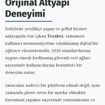
Orijinal Altyapı
Deneyimi
Sektörde yenilikçi yapısı ve şeffaf hizmet
anlayışıyla öne çıkan
Teosbet
, tamamen
kullanıcı memnuniyetine odaklanmış dijital bir
eğlence ekosistemidir. 2026 standartlarına
uygun olarak kodlanmış güvenli veri ağları
sayesinde kullanıcılarına kesintisiz bir
deneyim sunar.
Amacımız sadece bir platform olmak değil, aynı
zamanda
güven veren
bir marka olmaktır.
Kurumsal yapımız sayesinde yatırımlarınız ve