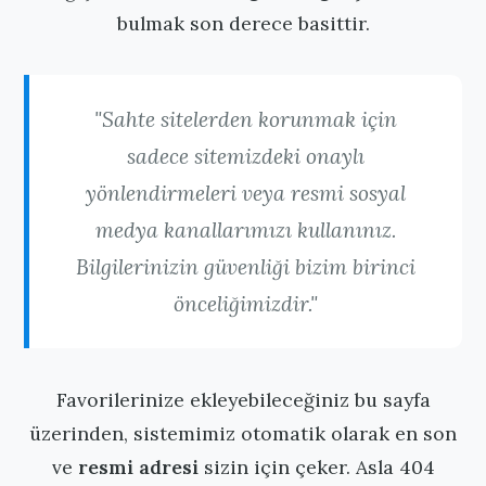
bulmak son derece basittir.
"Sahte sitelerden korunmak için
sadece sitemizdeki onaylı
yönlendirmeleri veya resmi sosyal
medya kanallarımızı kullanınız.
Bilgilerinizin güvenliği bizim birinci
önceliğimizdir."
Favorilerinize ekleyebileceğiniz bu sayfa
üzerinden, sistemimiz otomatik olarak en son
ve
resmi adresi
sizin için çeker. Asla 404