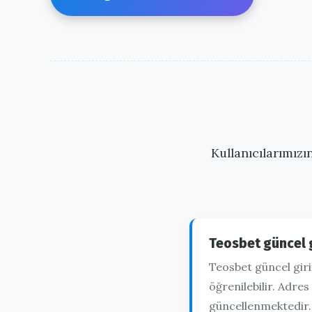
Kullanıcılarımızı
Teosbet güncel g
Teosbet güncel giri
öğrenilebilir. Adr
güncellenmektedir.