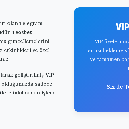
iri olan Telegram,
VI
üdür.
Teosbet
res güncellemelerini
VIP üyelerimiz
z etkinlikleri ve özel
sırası bekleme sü
niz.
ve tamamen bağı
larak geliştirilmiş
VIP
l olduğunuzda sadece
Siz de T
itlere takılmadan işlem