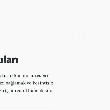
ıları
mların domain adresleri
zi sağlamak ve kesintisiz
iriş
adresini bulmak son