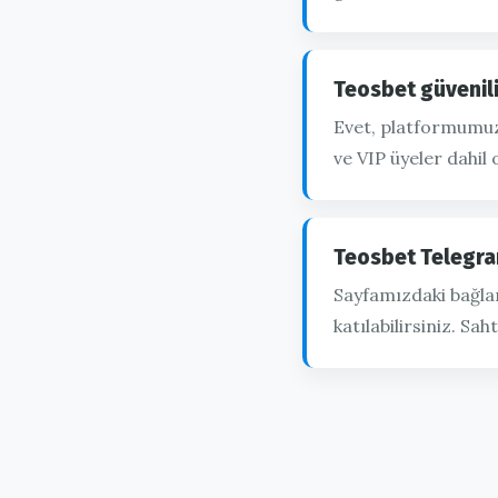
Teosbet güvenili
Evet, platformumuz 
ve VIP üyeler dahil
Teosbet Telegra
Sayfamızdaki bağlan
katılabilirsiniz. Sa