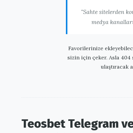
"Sahte sitelerden k
medya kanallarım
Favorilerinize ekleyebile
sizin için çeker. Asla 404 
ulaştıracak a
Teosbet Telegram ve