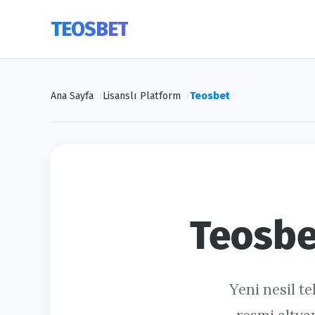
TEOSBET
Ana Sayfa
Lisanslı Platform
Teosbet
Teosbet
Yeni nesil te