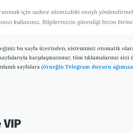
orunmak için sadece sitemizdeki onaylı yönlendirmel
ızı kullanınız. Bilgilerinizin güvenliği bizim birinc
ceğiniz bu sayfa üzerinden, sistemimiz otomatik ola
sayfalarıyla karşılaşmazsınız; tüm tıklamalarınız sizi
nlamlı sayfalara (
örneğin Telegram duyuru ağımıza
 VIP