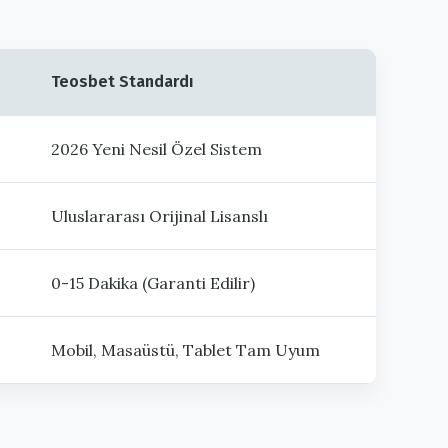
Teosbet Standardı
2026 Yeni Nesil Özel Sistem
Uluslararası Orijinal Lisanslı
0-15 Dakika (Garanti Edilir)
Mobil, Masaüstü, Tablet Tam Uyum