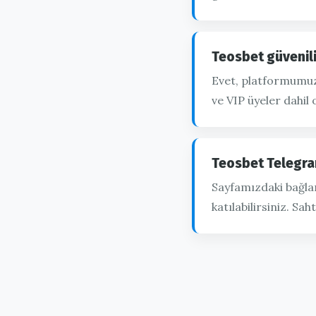
Teosbet güvenili
Evet, platformumuz 
ve VIP üyeler dahil
Teosbet Telegra
Sayfamızdaki bağlan
katılabilirsiniz. Sa