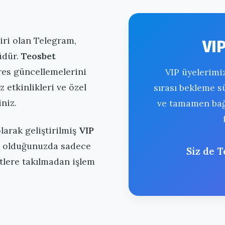
iri olan Telegram,
VI
üdür.
Teosbet
res güncellemelerini
VIP üyelerimiz
z etkinlikleri ve özel
sırası bekleme sü
niz.
ve tamamen bağı
larak geliştirilmiş
VIP
l olduğunuzda sadece
Siz de T
itlere takılmadan işlem