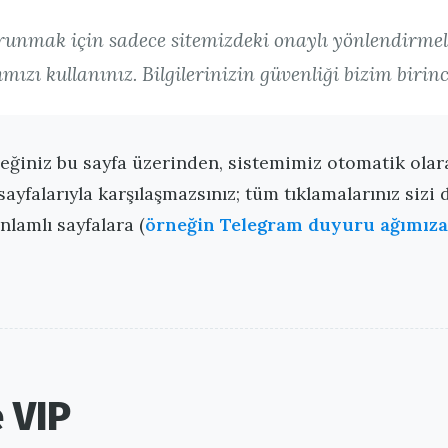
orunmak için sadece sitemizdeki onaylı yönlendirmel
ızı kullanınız. Bilgilerinizin güvenliği bizim birinc
ceğiniz bu sayfa üzerinden, sistemimiz otomatik ola
sayfalarıyla karşılaşmazsınız; tüm tıklamalarınız sizi
nlamlı sayfalara (
örneğin Telegram duyuru ağımıza
 VIP