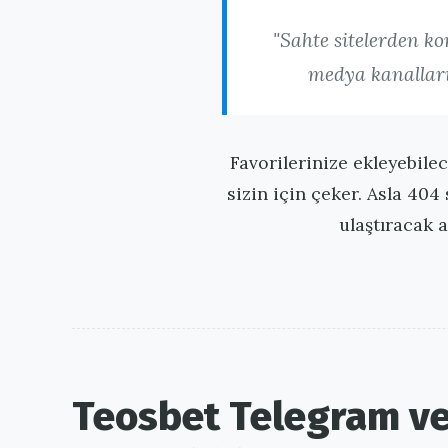
"Sahte sitelerden k
medya kanallarım
Favorilerinize ekleyebile
sizin için çeker. Asla 404 
ulaştıracak a
Teosbet Telegram ve