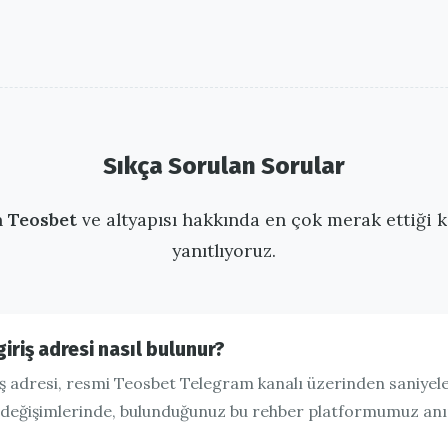
Sıkça Sorulan Sorular
n
Teosbet
ve altyapısı hakkında en çok merak ettiği ko
yanıtlıyoruz.
iriş adresi nasıl bulunur?
ş adresi, resmi Teosbet Telegram kanalı üzerinden saniyele
es değişimlerinde, bulunduğunuz bu rehber platformumuz an