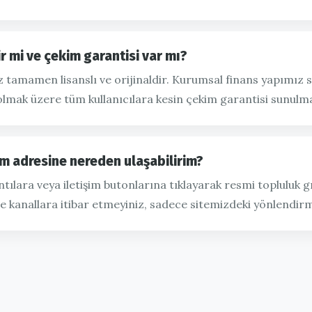
r mi ve çekim garantisi var mı?
tamamen lisanslı ve orijinaldir. Kurumsal finans yapımız 
 olmak üzere tüm kullanıcılara kesin çekim garantisi sunulm
m adresine nereden ulaşabilirim?
tılara veya iletişim butonlarına tıklayarak resmi topluluk
hte kanallara itibar etmeyiniz, sadece sitemizdeki yönlendirm