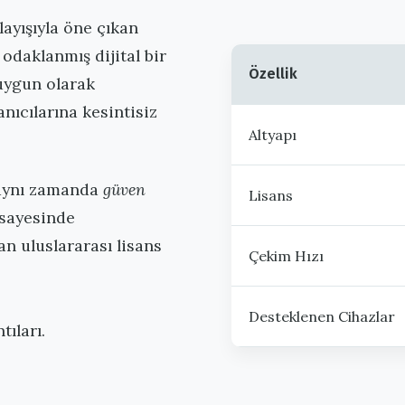
layışıyla öne çıkan
daklanmış dijital bir
Özellik
 uygun olarak
nıcılarına kesintisiz
Altyapı
 aynı zamanda
güven
Lisans
 sayesinde
an uluslararası lisans
Çekim Hızı
Desteklenen Cihazlar
tıları.