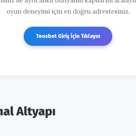
ımız ile ayrıcalıklı dünyanın kapılarını aralayı
oyun deneyimi için en doğru adrestesiniz.
Teosbet Giriş İçin Tıklayın
nal Altyapı